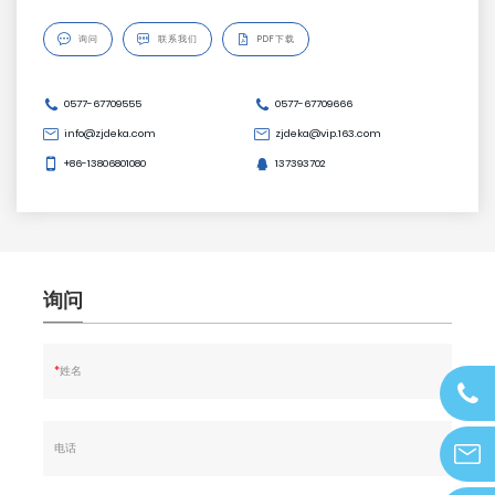

询问

联系我们
PDF下载
0577-67709555
0577-67709666
info@zjdeka.com
zjdeka@vip.163.com
+86-13806801080
137393702
询问
*
姓名
0577-
677095
电话
info@z