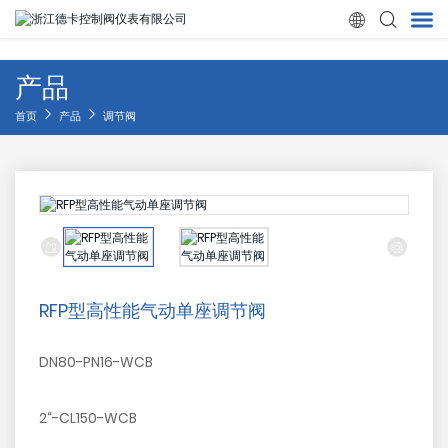

产品
首页
首页
产品
调节阀
产品
关于我们


新闻
RFP型高性能气动单座调节阀
质量管理
DN80-PN16-WCB
应用领域
2“-CL150-WCB
联系我们