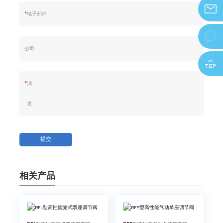
*
电子邮件
zjdeka@

公司
*
消
息
提交
相关产品